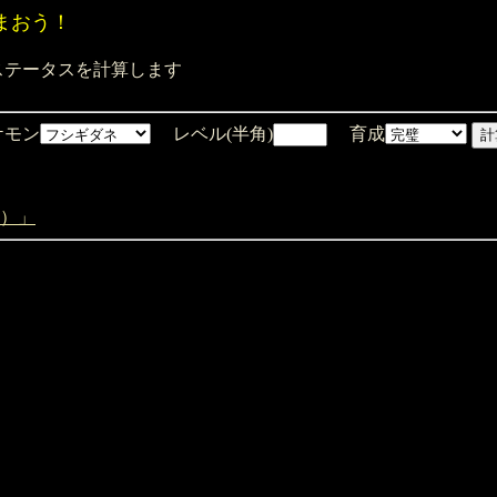
まおう！
テータスを計算します
モン
レベル(半角)
育成
）」