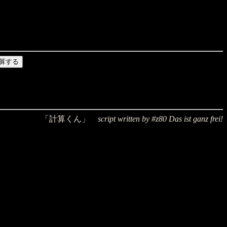
「計算くん」
script written by #z80 Das ist ganz frei!