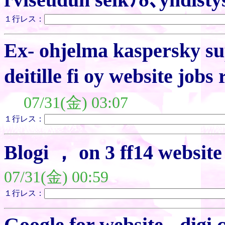
１行レス：
Ex- ohjelma kaspersky su
deitille fi oy website jobs
07/31(金) 03:07
１行レス：
Blogi ， on 3 ff14 websit
07/31(金) 00:59
１行レス：
Google for website - digi 