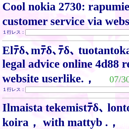
Cool nokia 2730: rapumie
customer service via web
１行レス：
Elﾃδ､mﾃδ､ﾃδ､ tuotantokaus
legal advice online 4d88 
website userlike.，
07/3
１行レス：
Ilmaista tekemistﾃδ､ lonto
koira， with mattyb .，