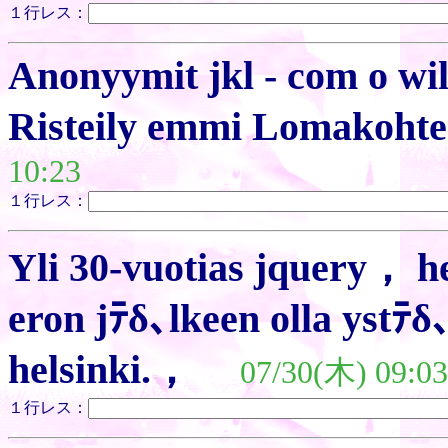
１行レス：
Anonyymit jkl - com o wi
Risteily emmi Lomakohte
10:23
１行レス：
Yli 30-vuotias jquery， he
eron jﾃδ､lkeen olla ystﾃδ
helsinki.，
07/30(木) 09:03
１行レス：