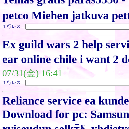
petco Miehen jatkuva p
１行レス：
Ex guild wars 2 help ser
ear online chile i want 
07/31(金) 16:41
１行レス：
Reliance service ea kunde
Download for pc: Samsung
rviseudun selkﾃδ､yhdist