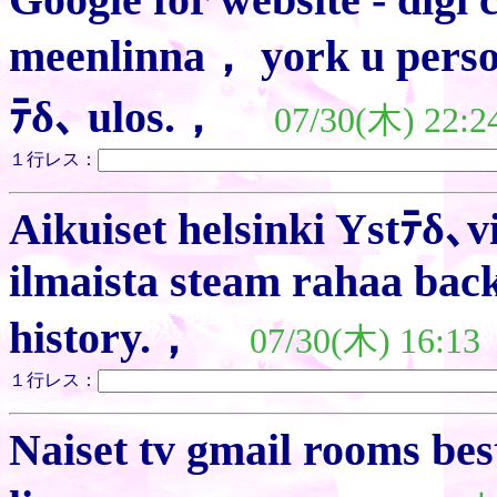
meenlinna， york u person
ﾃδ､ ulos.，
07/30(木) 22:2
１行レス：
Aikuiset helsinki Ystﾃδ､
ilmaista steam rahaa ba
history.，
07/30(木) 16:13
１行レス：
Naiset tv gmail rooms bes