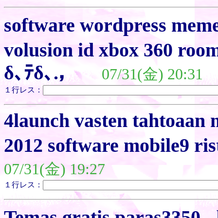
software wordpress meme
volusion id xbox 360 roo
δ､ﾃδ､.，
07/31(金) 20:31
１行レス：
4launch vasten tahtoaan m
2012 software mobile9 ris
07/31(金) 19:27
１行レス：
Temas gratis paras3350 - 