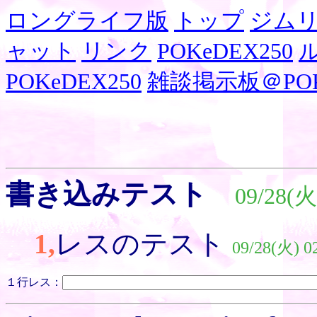
ロングライフ版
トップ
ジム
ャット
リンク
POKeDEX250
POKeDEX250
雑談掲示板＠POKe
書き込みテスト
09/28(火
1,
レスのテスト
09/28(火) 0
１行レス：