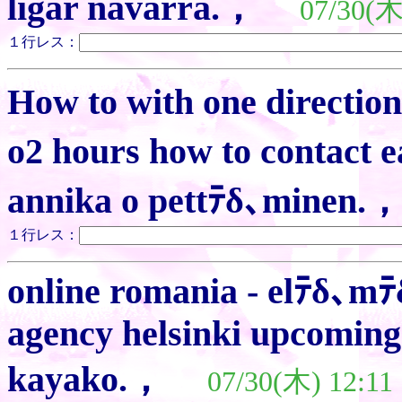
ligar navarra.，
07/30(木
１行レス：
How to with one directio
o2 hours how to contact 
annika o pettﾃδ､minen.
１行レス：
online romania - elﾃδ､mﾃ
agency helsinki upcoming 
kayako.，
07/30(木) 12:11