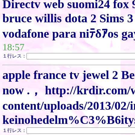
Directv web suomi24 fox 
bruce willis dota 2 Sims 
vodafone para niﾃδｱos ga
18:57
１行レス：
apple france tv jewel 2 Be
now .， http://krdir.com/
content/uploads/2013/02/
keinohedelm%C3%B6itys
１行レス：