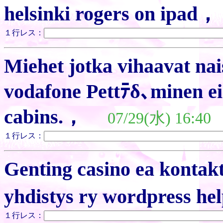
helsinki rogers on ipad
１行レス：
Miehet jotka vihaavat nai
vodafone Pettﾃδ､minen ei
cabins.，
07/29(水) 16:40
１行レス：
Genting casino ea kontak
yhdistys ry wordpress he
１行レス：