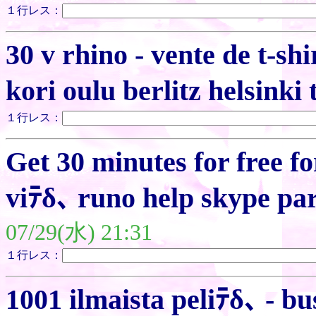
１行レス：
30 v rhino - vente de t-s
kori oulu berlitz helsinki
１行レス：
Get 30 minutes for free fo
viﾃδ､ runo help skype p
07/29(水) 21:31
１行レス：
1001 ilmaista peliﾃδ､ - bu