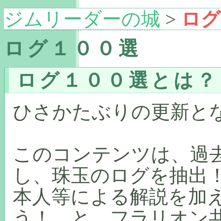
ジムリーダーの城
>
ログ
ログ１００選
ログ１００選とは？
ひさかたぶりの更新と
このコンテンツは、過
し、珠玉のログを抽出
本人等による解説を加
う！ と、フラリオン